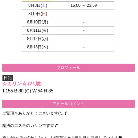
8月8日(
土
)
16:00 ～ 23:59
8月9日(
日
)
-
8月10日(
月
)
-
8月11日(
火
)
-
8月12日(
水
)
-
8月13日(
木
)
-
プロフィール
日記
☆カリン☆
(21歳)
T.155 B.80 (C) W.54 H.85
アピールコメント
ご覧頂きありがとうございます(*.ˬ.)"
魔法のエステのカリンです🫶💕
癒しだけでは終わらない、お値段以上の満足感を目指しています🖤