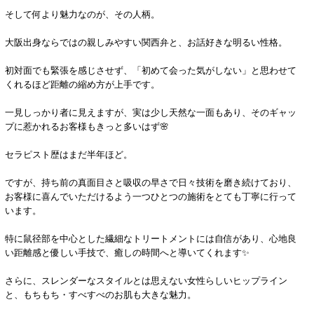
そして何より魅力なのが、その人柄。
大阪出身ならではの親しみやすい関西弁と、お話好きな明るい性格。
初対面でも緊張を感じさせず、「初めて会った気がしない」と思わせて
くれるほど距離の縮め方が上手です。
一見しっかり者に見えますが、実は少し天然な一面もあり、そのギャッ
プに惹かれるお客様もきっと多いはず🌸
セラピスト歴はまだ半年ほど。
ですが、持ち前の真面目さと吸収の早さで日々技術を磨き続けており、
お客様に喜んでいただけるよう一つひとつの施術をとても丁寧に行って
います。
特に鼠径部を中心とした繊細なトリートメントには自信があり、心地良
い距離感と優しい手技で、癒しの時間へと導いてくれます✨
さらに、スレンダーなスタイルとは思えない女性らしいヒップライン
と、もちもち・すべすべのお肌も大きな魅力。