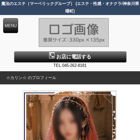
魔法のエステ（マーベリックグループ） (エステ・性感・オナクラ/神奈川県
曙町)
お店に電話する
TEL.045-262-8181
☆カリン☆ のプロフィール