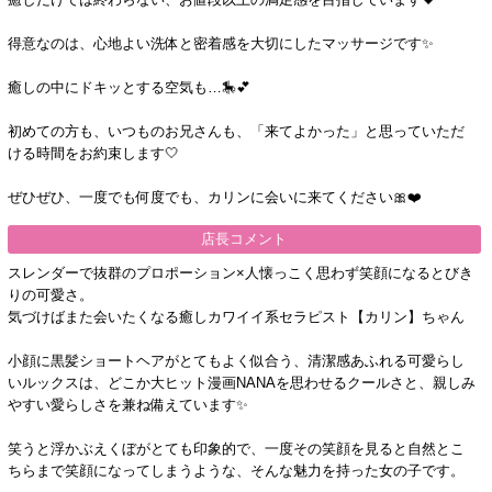
得意なのは、心地よい洗体と密着感を大切にしたマッサージです✨
癒しの中にドキッとする空気も…🎠💕
初めての方も、いつものお兄さんも、「来てよかった」と思っていただ
ける時間をお約束します🤍
ぜひぜひ、一度でも何度でも、カリンに会いに来てください🎀❤️
店長コメント
スレンダーで抜群のプロポーション×人懐っこく思わず笑顔になるとびき
りの可愛さ。
気づけばまた会いたくなる癒しカワイイ系セラピスト【カリン】ちゃん
小顔に黒髪ショートヘアがとてもよく似合う、清潔感あふれる可愛らし
いルックスは、どこか大ヒット漫画NANAを思わせるクールさと、親しみ
やすい愛らしさを兼ね備えています✨
笑うと浮かぶえくぼがとても印象的で、一度その笑顔を見ると自然とこ
ちらまで笑顔になってしまうような、そんな魅力を持った女の子です。